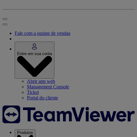
Fale com a equipe de vendas
Entre em sua conta
Abrir app web
Management Console
Ticket
Portal do cliente
Produtos