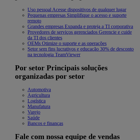
Uso pessoal
Acesse dispositivos de qualquer lugar
Pequenas empresas
Simplifique o acesso e suporte
remoto
Grandes empresas
Expanda e proteja a TI corporativa
Provedores de serviços gerenciados
Gerencie e cuide
da TI dos clientes
OEMs
Otimize o suporte e as operações
Setor sem fins lucrativos e educação
30% de desconto
na tecnologia TeamViewer
Por setor
Principais soluções
organizadas por setor
Automotiva
Agricultura
Logística
Manufatura
Varejo
Saúde
Bancos e finanças
Fale com nossa equipe de vendas