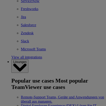
ServiceNow
Freshworks
Jira
Salesforce
Zendesk
Slack
Microsoft Teams
View all integrations
Lösungen
Popular use cases
Most popular
TeamViewer use cases
Remote-Support
Teams, Geräte und Anwendungen von
überall aus managen.
Digital Employee Experience (DEX)
Lösen Sie IT-