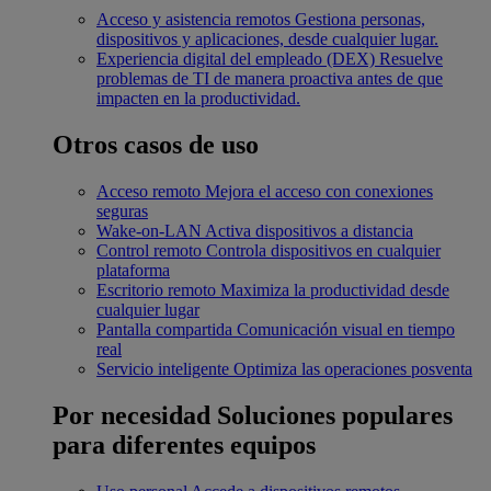
Acceso y asistencia remotos
Gestiona personas,
dispositivos y aplicaciones, desde cualquier lugar.
Experiencia digital del empleado (DEX)
Resuelve
problemas de TI de manera proactiva antes de que
impacten en la productividad.
Otros casos de uso
Acceso remoto
Mejora el acceso con conexiones
seguras
Wake-on-LAN
Activa dispositivos a distancia
Control remoto
Controla dispositivos en cualquier
plataforma
Escritorio remoto
Maximiza la productividad desde
cualquier lugar
Pantalla compartida
Comunicación visual en tiempo
real
Servicio inteligente
Optimiza las operaciones posventa
Por necesidad
Soluciones populares
para diferentes equipos