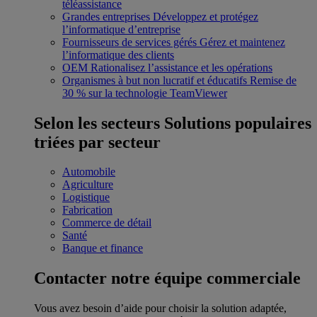
téléassistance
Grandes entreprises
Développez et protégez
l’informatique d’entreprise
Fournisseurs de services gérés
Gérez et maintenez
l’informatique des clients
OEM
Rationalisez l’assistance et les opérations
Organismes à but non lucratif et éducatifs
Remise de
30 % sur la technologie TeamViewer
Selon les secteurs
Solutions populaires
triées par secteur
Automobile
Agriculture
Logistique
Fabrication
Commerce de détail
Santé
Banque et finance
Contacter notre équipe commerciale
Vous avez besoin d’aide pour choisir la solution adaptée,