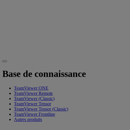
Base de connaissance
TeamViewer ONE
TeamViewer Remote
TeamViewer (Classic)
TeamViewer Tensor
TeamViewer Tensor (Classic)
TeamViewer Frontline
Autres produits