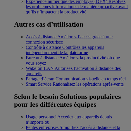
Expérience numérique des employés (DEX)
Résolvez
les problèmes informatiques de manière proactive avant
qu’ils n’impactent la productivité.
Autres cas d’utilisation
Accès à distance
Améliorez l’accès grâce à une
connexion sécurisée
Contrôle à distance
Contrôlez les appareils
indépendamment de la plateforme
Bureau à distance
Améliorez la productivité où que
vous soyez
Wake-on-LAN
Autorisez l’activation à distance des
appareils
Partage d’écran
Communication visuelle en temps réel
Smart Service
Rationalisez les opérations après-vente
Selon le besoin
Solutions populaires
pour les différentes équipes
Usage personnel
Accédez aux appareils depuis
n’importe où
Petites entreprises
Simplifiez l’accès à distance et la