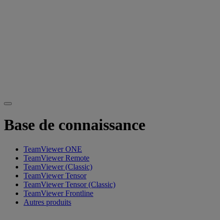
Base de connaissance
TeamViewer ONE
TeamViewer Remote
TeamViewer (Classic)
TeamViewer Tensor
TeamViewer Tensor (Classic)
TeamViewer Frontline
Autres produits