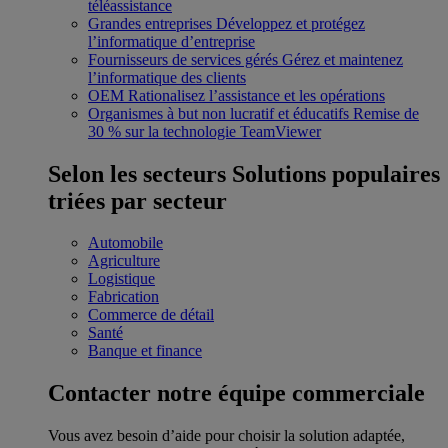
téléassistance
Grandes entreprises
Développez et protégez
l’informatique d’entreprise
Fournisseurs de services gérés
Gérez et maintenez
l’informatique des clients
OEM
Rationalisez l’assistance et les opérations
Organismes à but non lucratif et éducatifs
Remise de
30 % sur la technologie TeamViewer
Selon les secteurs
Solutions populaires
triées par secteur
Automobile
Agriculture
Logistique
Fabrication
Commerce de détail
Santé
Banque et finance
Contacter notre équipe commerciale
Vous avez besoin d’aide pour choisir la solution adaptée,