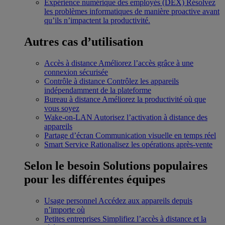
Expérience numérique des employés (DEX)
Résolvez
les problèmes informatiques de manière proactive avant
qu’ils n’impactent la productivité.
Autres cas d’utilisation
Accès à distance
Améliorez l’accès grâce à une
connexion sécurisée
Contrôle à distance
Contrôlez les appareils
indépendamment de la plateforme
Bureau à distance
Améliorez la productivité où que
vous soyez
Wake-on-LAN
Autorisez l’activation à distance des
appareils
Partage d’écran
Communication visuelle en temps réel
Smart Service
Rationalisez les opérations après-vente
Selon le besoin
Solutions populaires
pour les différentes équipes
Usage personnel
Accédez aux appareils depuis
n’importe où
Petites entreprises
Simplifiez l’accès à distance et la