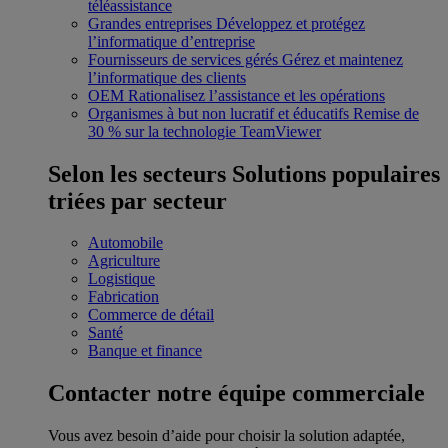
téléassistance
Grandes entreprises
Développez et protégez
l’informatique d’entreprise
Fournisseurs de services gérés
Gérez et maintenez
l’informatique des clients
OEM
Rationalisez l’assistance et les opérations
Organismes à but non lucratif et éducatifs
Remise de
30 % sur la technologie TeamViewer
Selon les secteurs
Solutions populaires
triées par secteur
Automobile
Agriculture
Logistique
Fabrication
Commerce de détail
Santé
Banque et finance
Contacter notre équipe commerciale
Vous avez besoin d’aide pour choisir la solution adaptée,