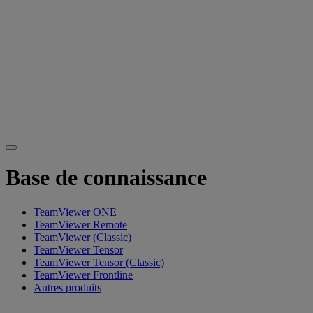
Base de connaissance
TeamViewer ONE
TeamViewer Remote
TeamViewer (Classic)
TeamViewer Tensor
TeamViewer Tensor (Classic)
TeamViewer Frontline
Autres produits