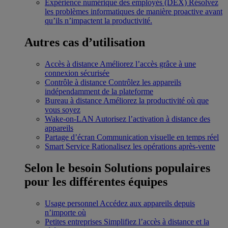
Expérience numérique des employés (DEX)
Résolvez
les problèmes informatiques de manière proactive avant
qu’ils n’impactent la productivité.
Autres cas d’utilisation
Accès à distance
Améliorez l’accès grâce à une
connexion sécurisée
Contrôle à distance
Contrôlez les appareils
indépendamment de la plateforme
Bureau à distance
Améliorez la productivité où que
vous soyez
Wake-on-LAN
Autorisez l’activation à distance des
appareils
Partage d’écran
Communication visuelle en temps réel
Smart Service
Rationalisez les opérations après-vente
Selon le besoin
Solutions populaires
pour les différentes équipes
Usage personnel
Accédez aux appareils depuis
n’importe où
Petites entreprises
Simplifiez l’accès à distance et la