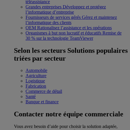
téléassistance
Grandes entreprises
Développez et protégez
l’informatique d’entreprise
Fournisseurs de services gérés
Gérez et maintenez
l’informatique des clients
OEM
Rationalisez l’assistance et les opérations
Organismes à but non lucratif et éducatifs
Remise de
30 % sur la technologie TeamViewer
Selon les secteurs
Solutions populaires
triées par secteur
Automobile
Agriculture
Logistique
Fabrication
Commerce de détail
Santé
Banque et finance
Contacter notre équipe commerciale
Vous avez besoin d’aide pour choisir la solution adaptée,