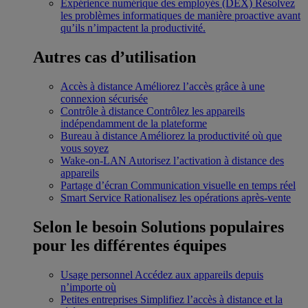
Expérience numérique des employés (DEX)
Résolvez
les problèmes informatiques de manière proactive avant
qu’ils n’impactent la productivité.
Autres cas d’utilisation
Accès à distance
Améliorez l’accès grâce à une
connexion sécurisée
Contrôle à distance
Contrôlez les appareils
indépendamment de la plateforme
Bureau à distance
Améliorez la productivité où que
vous soyez
Wake-on-LAN
Autorisez l’activation à distance des
appareils
Partage d’écran
Communication visuelle en temps réel
Smart Service
Rationalisez les opérations après-vente
Selon le besoin
Solutions populaires
pour les différentes équipes
Usage personnel
Accédez aux appareils depuis
n’importe où
Petites entreprises
Simplifiez l’accès à distance et la