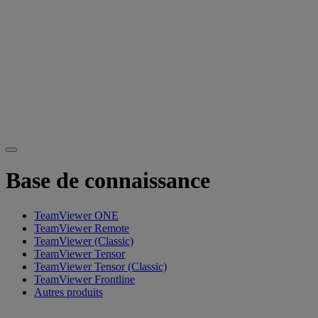
Base de connaissance
TeamViewer ONE
TeamViewer Remote
TeamViewer (Classic)
TeamViewer Tensor
TeamViewer Tensor (Classic)
TeamViewer Frontline
Autres produits