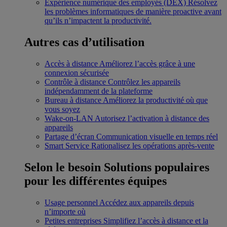
Expérience numérique des employés (DEX)
Résolvez
les problèmes informatiques de manière proactive avant
qu’ils n’impactent la productivité.
Autres cas d’utilisation
Accès à distance
Améliorez l’accès grâce à une
connexion sécurisée
Contrôle à distance
Contrôlez les appareils
indépendamment de la plateforme
Bureau à distance
Améliorez la productivité où que
vous soyez
Wake-on-LAN
Autorisez l’activation à distance des
appareils
Partage d’écran
Communication visuelle en temps réel
Smart Service
Rationalisez les opérations après-vente
Selon le besoin
Solutions populaires
pour les différentes équipes
Usage personnel
Accédez aux appareils depuis
n’importe où
Petites entreprises
Simplifiez l’accès à distance et la