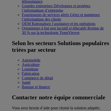
téléassistance
Grandes entreprises
Développez et protégez
l’informatique d’entreprise
Fournisseurs de services gérés
Gérez et maintenez
l’informatique des clients
OEM
Rationalisez l’assistance et les opérations
Organismes à but non lucratif et éducatifs
Remise de
30 % sur la technologie TeamViewer
Selon les secteurs
Solutions populaires
triées par secteur
Automobile
Agriculture
Logistique
Fabrication
Commerce de détail
Santé
Banque et finance
Contacter notre équipe commerciale
Vous avez besoin d’aide pour choisir la solution adaptée,