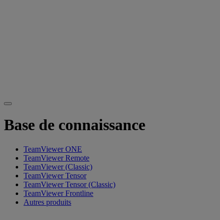
Base de connaissance
TeamViewer ONE
TeamViewer Remote
TeamViewer (Classic)
TeamViewer Tensor
TeamViewer Tensor (Classic)
TeamViewer Frontline
Autres produits