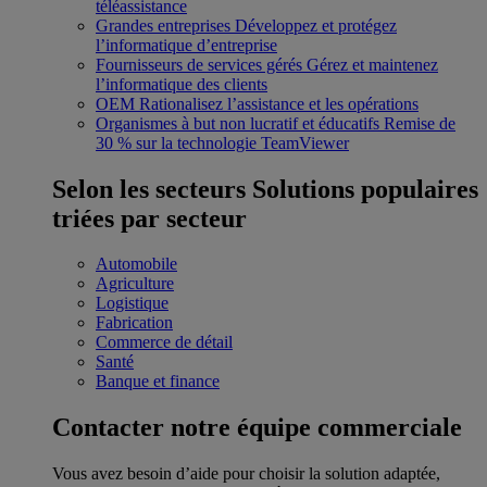
téléassistance
Grandes entreprises
Développez et protégez
l’informatique d’entreprise
Fournisseurs de services gérés
Gérez et maintenez
l’informatique des clients
OEM
Rationalisez l’assistance et les opérations
Organismes à but non lucratif et éducatifs
Remise de
30 % sur la technologie TeamViewer
Selon les secteurs
Solutions populaires
triées par secteur
Automobile
Agriculture
Logistique
Fabrication
Commerce de détail
Santé
Banque et finance
Contacter notre équipe commerciale
Vous avez besoin d’aide pour choisir la solution adaptée,