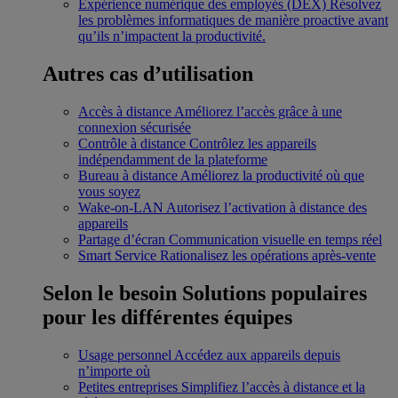
Expérience numérique des employés (DEX)
Résolvez
les problèmes informatiques de manière proactive avant
qu’ils n’impactent la productivité.
Autres cas d’utilisation
Accès à distance
Améliorez l’accès grâce à une
connexion sécurisée
Contrôle à distance
Contrôlez les appareils
indépendamment de la plateforme
Bureau à distance
Améliorez la productivité où que
vous soyez
Wake-on-LAN
Autorisez l’activation à distance des
appareils
Partage d’écran
Communication visuelle en temps réel
Smart Service
Rationalisez les opérations après-vente
Selon le besoin
Solutions populaires
pour les différentes équipes
Usage personnel
Accédez aux appareils depuis
n’importe où
Petites entreprises
Simplifiez l’accès à distance et la