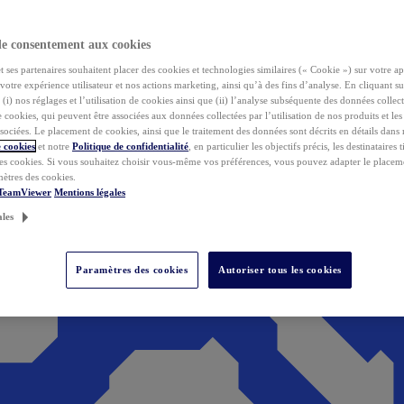
de consentement aux cookies
ses partenaires souhaitent placer des cookies et technologies similaires (« Cookie ») sur votre ap
votre expérience utilisateur et nos actions marketing, ainsi qu’à des fins d’analyse. En cliquant s
(i) nos réglages et l’utilisation de cookies ainsi que (ii) l’analyse subséquente des données collect
de cookies, qui peuvent être associées aux données collectées par l’utilisation de nos produits et le
sociées. Le placement de cookies, ainsi que le traitement des données sont décrits en détails dans
 cookies
et notre
Politique de confidentialité
, en particulier les objectifs précis, les destinataires t
es cookies. Si vous souhaitez choisir vous-même vos préférences, vous pouvez adapter le placem
mètres des cookies.
 TeamViewer
Mentions légales
ales
Paramètres des cookies
Autoriser tous les cookies