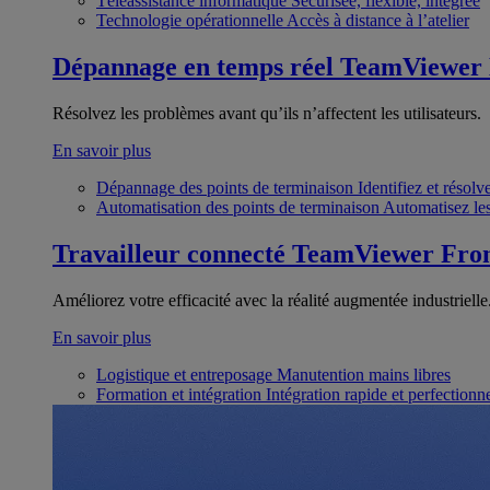
Téléassistance informatique
Sécurisée, flexible, intégrée
Technologie opérationnelle
Accès à distance à l’atelier
Dépannage en temps réel
TeamViewer
Résolvez les problèmes avant qu’ils n’affectent les utilisateurs.
En savoir plus
Dépannage des points de terminaison
Identifiez et résol
Automatisation des points de terminaison
Automatisez les
Travailleur connecté
TeamViewer Fron
Améliorez votre efficacité avec la réalité augmentée industrielle
En savoir plus
Logistique et entreposage
Manutention mains libres
Formation et intégration
Intégration rapide et perfection