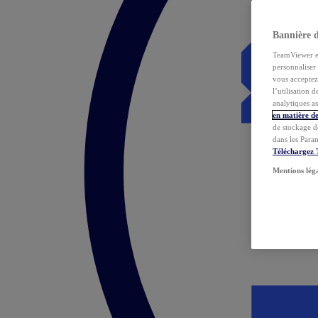
Bannière 
TeamViewer et 
personnaliser 
vous acceptez 
l’utilisation 
analytiques as
en matière de
de stockage d
dans les Para
Téléchargez
Mentions lég