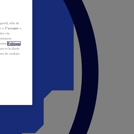
pareil, afin de
ur
« J’accepte »
,
ées via
s mesures
 notre
Politique
iers et la durée
ent de cookies