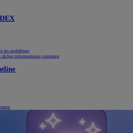
 DEX
vez les problèmes
 tâches informatiques courantes
tline
.
nement