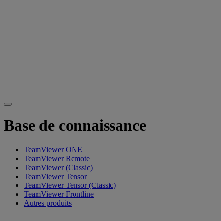
Base de connaissance
TeamViewer ONE
TeamViewer Remote
TeamViewer (Classic)
TeamViewer Tensor
TeamViewer Tensor (Classic)
TeamViewer Frontline
Autres produits