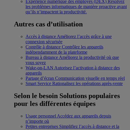
Expérience numérique des employés (DEX)
Résolvez
les problèmes informatiques de manière proactive avant
qu’ils n’impactent la productivité.
Autres cas d’utilisation
Accès à distance
Améliorez l’accès grâce à une
connexion sécurisée
Contrôle à distance
Contrôlez les appareils
indépendamment de la plateforme
Bureau à distance
Améliorez la productivité où que
vous soyez
Wake-on-LAN
Autorisez l’activation à distance des
appareils
Partage d’écran
Communication visuelle en temps réel
Smart Service
Rationalisez les opérations après-vente
Selon le besoin
Solutions populaires
pour les différentes équipes
Usage personnel
Accédez aux appareils depuis
n’importe où
Petites entreprises
Simplifiez l’accès à distance et la