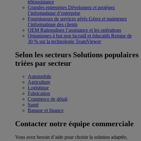
téléassistance
Grandes entreprises
Développez et protégez
l’informatique d’entreprise
Fournisseurs de services gérés
Gérez et maintenez
l’informatique des clients
OEM
Rationalisez l’assistance et les opérations
Organismes à but non lucratif et éducatifs
Remise de
30 % sur la technologie TeamViewer
Selon les secteurs
Solutions populaires
triées par secteur
Automobile
Agriculture
Logistique
Fabrication
Commerce de détail
Santé
Banque et finance
Contacter notre équipe commerciale
Vous avez besoin d’aide pour choisir la solution adaptée,