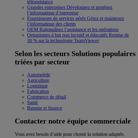
téléassistance
Grandes entreprises
Développez et protégez
l’informatique d’entreprise
Fournisseurs de services gérés
Gérez et maintenez
l’informatique des clients
OEM
Rationalisez l’assistance et les opérations
Organismes à but non lucratif et éducatifs
Remise de
30 % sur la technologie TeamViewer
Selon les secteurs
Solutions populaires
triées par secteur
Automobile
Agriculture
Logistique
Fabrication
Commerce de détail
Santé
Banque et finance
Contacter notre équipe commerciale
Vous avez besoin d’aide pour choisir la solution adaptée,