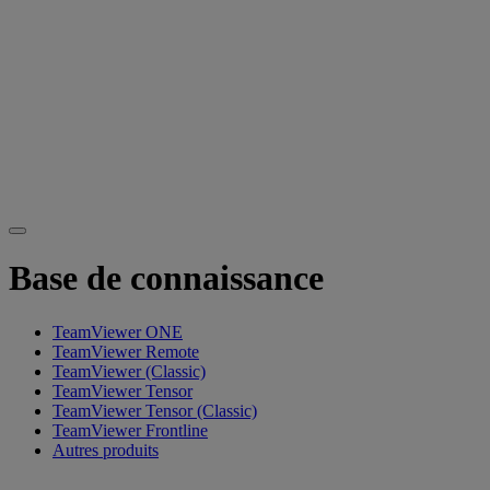
Base de connaissance
TeamViewer ONE
TeamViewer Remote
TeamViewer (Classic)
TeamViewer Tensor
TeamViewer Tensor (Classic)
TeamViewer Frontline
Autres produits