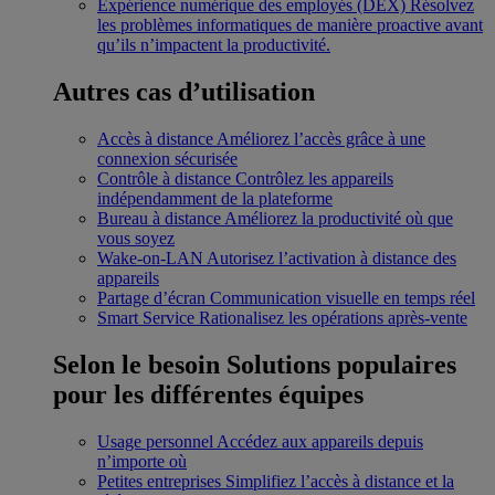
Expérience numérique des employés (DEX)
Résolvez
les problèmes informatiques de manière proactive avant
qu’ils n’impactent la productivité.
Autres cas d’utilisation
Accès à distance
Améliorez l’accès grâce à une
connexion sécurisée
Contrôle à distance
Contrôlez les appareils
indépendamment de la plateforme
Bureau à distance
Améliorez la productivité où que
vous soyez
Wake-on-LAN
Autorisez l’activation à distance des
appareils
Partage d’écran
Communication visuelle en temps réel
Smart Service
Rationalisez les opérations après-vente
Selon le besoin
Solutions populaires
pour les différentes équipes
Usage personnel
Accédez aux appareils depuis
n’importe où
Petites entreprises
Simplifiez l’accès à distance et la