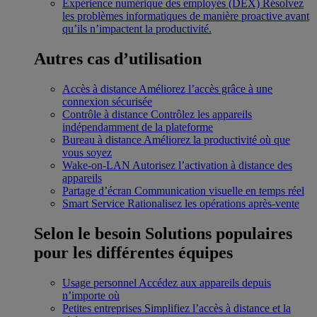
Expérience numérique des employés (DEX)
Résolvez
les problèmes informatiques de manière proactive avant
qu’ils n’impactent la productivité.
Autres cas d’utilisation
Accès à distance
Améliorez l’accès grâce à une
connexion sécurisée
Contrôle à distance
Contrôlez les appareils
indépendamment de la plateforme
Bureau à distance
Améliorez la productivité où que
vous soyez
Wake-on-LAN
Autorisez l’activation à distance des
appareils
Partage d’écran
Communication visuelle en temps réel
Smart Service
Rationalisez les opérations après-vente
Selon le besoin
Solutions populaires
pour les différentes équipes
Usage personnel
Accédez aux appareils depuis
n’importe où
Petites entreprises
Simplifiez l’accès à distance et la