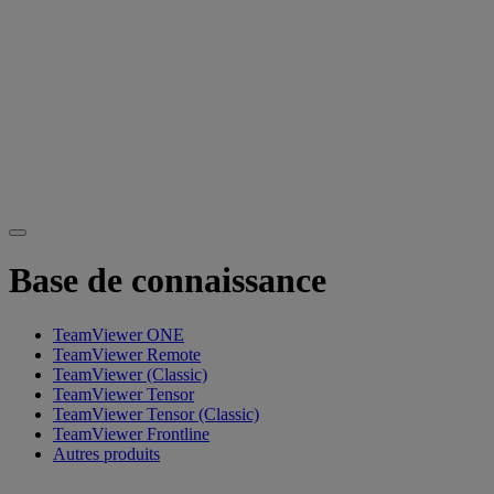
Base de connaissance
TeamViewer ONE
TeamViewer Remote
TeamViewer (Classic)
TeamViewer Tensor
TeamViewer Tensor (Classic)
TeamViewer Frontline
Autres produits