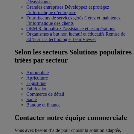
téléassistance
Grandes entreprises
Développez et protégez
l’informatique d’entreprise
Fournisseurs de services gérés
Gérez et maintenez
l’informatique des clients
OEM
Rationalisez l’assistance et les opérations
Organismes à but non lucratif et éducatifs
Remise de
30 % sur la technologie TeamViewer
Selon les secteurs
Solutions populaires
triées par secteur
Automobile
Agriculture
Logistique
Fabrication
Commerce de détail
Santé
Banque et finance
Contacter notre équipe commerciale
Vous avez besoin d’aide pour choisir la solution adaptée,