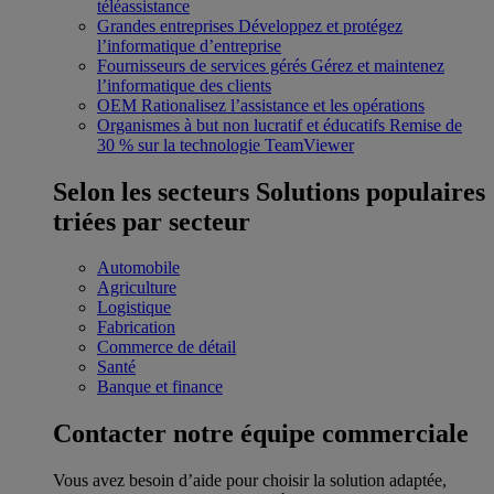
téléassistance
Grandes entreprises
Développez et protégez
l’informatique d’entreprise
Fournisseurs de services gérés
Gérez et maintenez
l’informatique des clients
OEM
Rationalisez l’assistance et les opérations
Organismes à but non lucratif et éducatifs
Remise de
30 % sur la technologie TeamViewer
Selon les secteurs
Solutions populaires
triées par secteur
Automobile
Agriculture
Logistique
Fabrication
Commerce de détail
Santé
Banque et finance
Contacter notre équipe commerciale
Vous avez besoin d’aide pour choisir la solution adaptée,