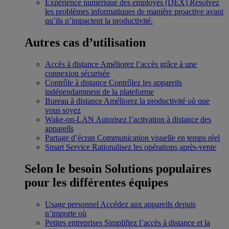
Expérience numérique des employés (DEX)
Résolvez
les problèmes informatiques de manière proactive avant
qu’ils n’impactent la productivité.
Autres cas d’utilisation
Accès à distance
Améliorez l’accès grâce à une
connexion sécurisée
Contrôle à distance
Contrôlez les appareils
indépendamment de la plateforme
Bureau à distance
Améliorez la productivité où que
vous soyez
Wake-on-LAN
Autorisez l’activation à distance des
appareils
Partage d’écran
Communication visuelle en temps réel
Smart Service
Rationalisez les opérations après-vente
Selon le besoin
Solutions populaires
pour les différentes équipes
Usage personnel
Accédez aux appareils depuis
n’importe où
Petites entreprises
Simplifiez l’accès à distance et la