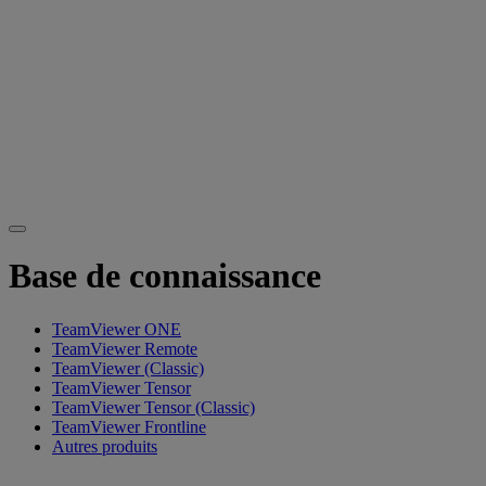
Base de connaissance
TeamViewer ONE
TeamViewer Remote
TeamViewer (Classic)
TeamViewer Tensor
TeamViewer Tensor (Classic)
TeamViewer Frontline
Autres produits