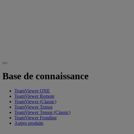
Base de connaissance
TeamViewer ONE
TeamViewer Remote
TeamViewer (Classic)
TeamViewer Tensor
TeamViewer Tensor (Classic)
TeamViewer Frontline
Autres produits