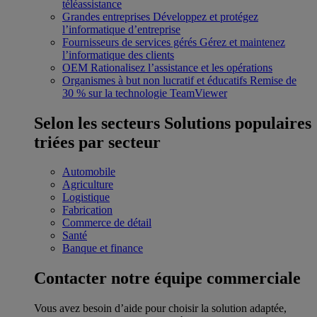
téléassistance
Grandes entreprises
Développez et protégez
l’informatique d’entreprise
Fournisseurs de services gérés
Gérez et maintenez
l’informatique des clients
OEM
Rationalisez l’assistance et les opérations
Organismes à but non lucratif et éducatifs
Remise de
30 % sur la technologie TeamViewer
Selon les secteurs
Solutions populaires
triées par secteur
Automobile
Agriculture
Logistique
Fabrication
Commerce de détail
Santé
Banque et finance
Contacter notre équipe commerciale
Vous avez besoin d’aide pour choisir la solution adaptée,