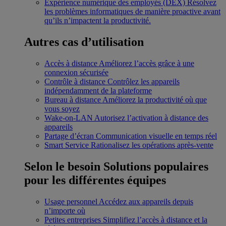
Expérience numérique des employés (DEX)
Résolvez
les problèmes informatiques de manière proactive avant
qu’ils n’impactent la productivité.
Autres cas d’utilisation
Accès à distance
Améliorez l’accès grâce à une
connexion sécurisée
Contrôle à distance
Contrôlez les appareils
indépendamment de la plateforme
Bureau à distance
Améliorez la productivité où que
vous soyez
Wake-on-LAN
Autorisez l’activation à distance des
appareils
Partage d’écran
Communication visuelle en temps réel
Smart Service
Rationalisez les opérations après-vente
Selon le besoin
Solutions populaires
pour les différentes équipes
Usage personnel
Accédez aux appareils depuis
n’importe où
Petites entreprises
Simplifiez l’accès à distance et la