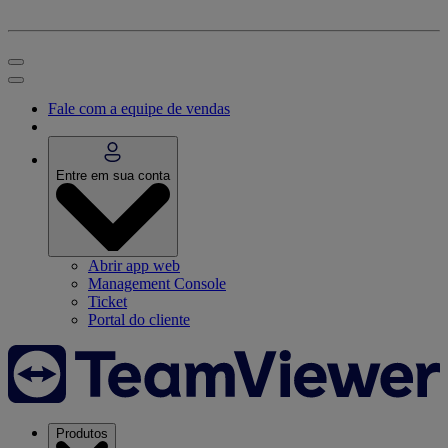
Fale com a equipe de vendas
Entre em sua conta
Abrir app web
Management Console
Ticket
Portal do cliente
Produtos