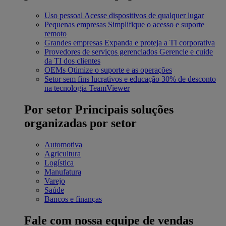
Uso pessoal
Acesse dispositivos de qualquer lugar
Pequenas empresas
Simplifique o acesso e suporte
remoto
Grandes empresas
Expanda e proteja a TI corporativa
Provedores de serviços gerenciados
Gerencie e cuide
da TI dos clientes
OEMs
Otimize o suporte e as operações
Setor sem fins lucrativos e educação
30% de desconto
na tecnologia TeamViewer
Por setor
Principais soluções
organizadas por setor
Automotiva
Agricultura
Logística
Manufatura
Varejo
Saúde
Bancos e finanças
Fale com nossa equipe de vendas