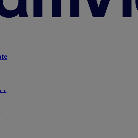
te
guro
r