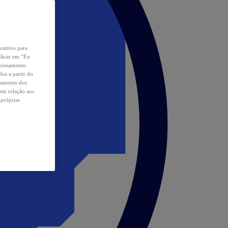
ositivo para
clicar em “Eu
ocessamento
os a partir do
samento dos
 em relação aos
 próprias