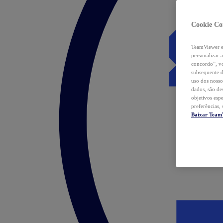
Cookie Co
TeamViewer e 
personalizar 
concordo”, vo
subsequente d
uso dos nosso
dados, são de
objetivos esp
preferências,
Baixar Team