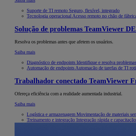
Saiba mais
Suporte de TI remoto
Seguro, flexível, integrado
Tecnologia operacional
Acesso remoto no chão de fábric
Solução de problemas
TeamViewer D
Resolva os problemas antes que afetem os usuários.
Saiba mais
Diagnóstico de endpoints
Identifique e resolva problema
Automação de endpoints
Automação de tarefas de TI roti
Trabalhador conectado
TeamViewer Fr
Ofereça eficiência com a realidade aumentada industrial.
Saiba mais
Logística e armazenagem
Movimentação de materiais se
Treinamento e integração
Integração rápida e capacitação