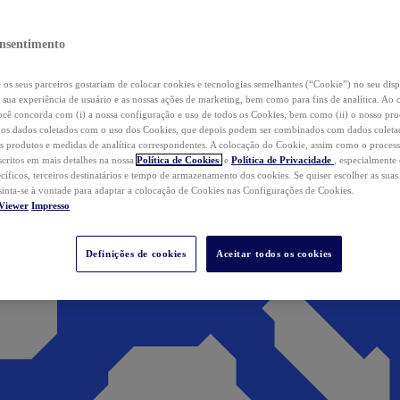
nsentimento
os seus parceiros gostariam de colocar cookies e tecnologias semelhantes (“Cookie”) no seu disp
a sua experiência de usuário e as nossas ações de marketing, bem como para fins de analítica. Ao 
cê concorda com (i) a nossa configuração e uso de todos os Cookies, bem como (ii) o nosso pr
os dados coletados com o uso dos Cookies, que depois podem ser combinados com dados coletad
s produtos e medidas de analítica correspondentes. A colocação do Cookie, assim como o proces
scritos em mais detalhes na nossa
Política de Cookies
e
Política de Privacidade
, especialmente
ecíficos, terceiros destinatários e tempo de armazenamento dos cookies. Se quiser escolher as suas
 sinta-se à vontade para adaptar a colocação de Cookies nas Configurações de Cookies.
Viewer
Impresso
Definições de cookies
Aceitar todos os cookies