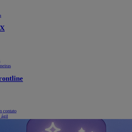
a
EX
s
neiras
ontline
m contato
 ágil