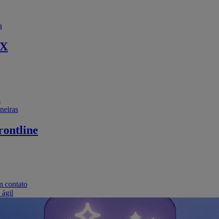
a
EX
s
neiras
ontline
m contato
 ágil