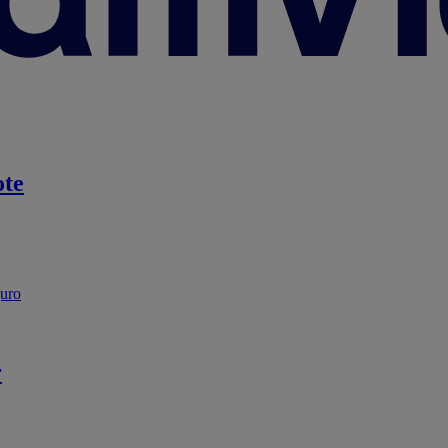
te
guro
r