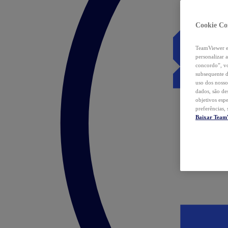
Cookie Co
TeamViewer e 
personalizar 
concordo”, vo
subsequente d
uso dos nosso
dados, são de
objetivos esp
preferências,
Baixar Team