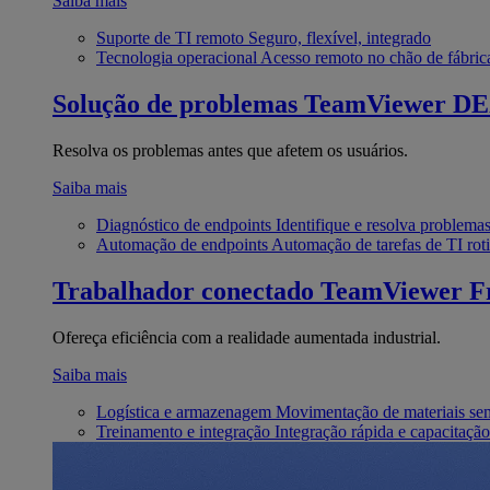
Saiba mais
Suporte de TI remoto
Seguro, flexível, integrado
Tecnologia operacional
Acesso remoto no chão de fábric
Solução de problemas
TeamViewer D
Resolva os problemas antes que afetem os usuários.
Saiba mais
Diagnóstico de endpoints
Identifique e resolva problema
Automação de endpoints
Automação de tarefas de TI roti
Trabalhador conectado
TeamViewer Fr
Ofereça eficiência com a realidade aumentada industrial.
Saiba mais
Logística e armazenagem
Movimentação de materiais se
Treinamento e integração
Integração rápida e capacitação