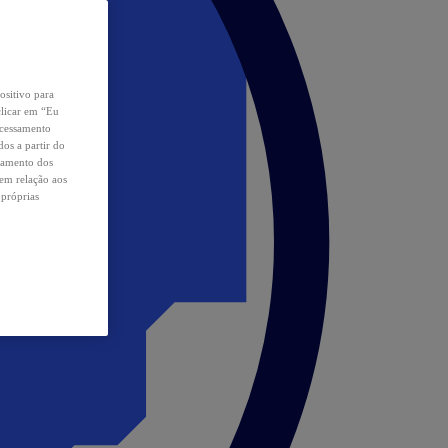
ositivo para
clicar em “Eu
ocessamento
os a partir do
samento dos
 em relação aos
 próprias