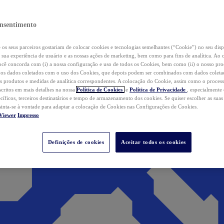
nsentimento
os seus parceiros gostariam de colocar cookies e tecnologias semelhantes (“Cookie”) no seu disp
a sua experiência de usuário e as nossas ações de marketing, bem como para fins de analítica. Ao 
cê concorda com (i) a nossa configuração e uso de todos os Cookies, bem como (ii) o nosso pr
os dados coletados com o uso dos Cookies, que depois podem ser combinados com dados coletad
s produtos e medidas de analítica correspondentes. A colocação do Cookie, assim como o proces
scritos em mais detalhes na nossa
Política de Cookies
e
Política de Privacidade
, especialmente
ecíficos, terceiros destinatários e tempo de armazenamento dos cookies. Se quiser escolher as suas
 sinta-se à vontade para adaptar a colocação de Cookies nas Configurações de Cookies.
Viewer
Impresso
Definições de cookies
Aceitar todos os cookies