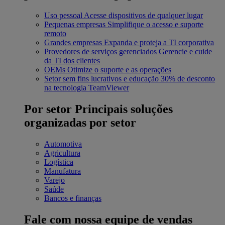
Uso pessoal
Acesse dispositivos de qualquer lugar
Pequenas empresas
Simplifique o acesso e suporte
remoto
Grandes empresas
Expanda e proteja a TI corporativa
Provedores de serviços gerenciados
Gerencie e cuide
da TI dos clientes
OEMs
Otimize o suporte e as operações
Setor sem fins lucrativos e educação
30% de desconto
na tecnologia TeamViewer
Por setor
Principais soluções
organizadas por setor
Automotiva
Agricultura
Logística
Manufatura
Varejo
Saúde
Bancos e finanças
Fale com nossa equipe de vendas