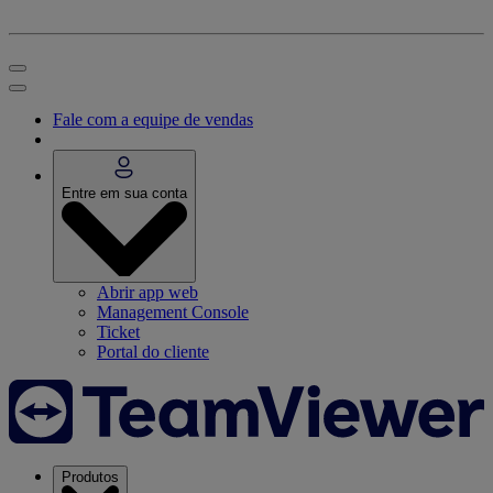
Fale com a equipe de vendas
Entre em sua conta
Abrir app web
Management Console
Ticket
Portal do cliente
Produtos