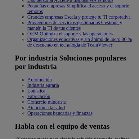
Uso personal
Accede a dispositivos remotos
Pequeñas empresas
Simplifica el acceso y el soporte
remotos
Grandes empresas
Escala y protege tu TI corporativa
Proveedores de servicios gestionados
Gestiona y
mantén la TI de tus clientes
OEM
Optimiza el soporte y las operaciones
Organizaciones educativas y sin ánimo de lucro
30 %
de descuento en tecnología de TeamViewer
Por industria
Soluciones populares
por industria
Automoción
Industria agraria
Logística
Fabricación
Comercio minorista
Atención a la salud
Operaciones bancarias y finanzas
Habla con el equipo de ventas