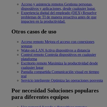
Acceso y asistencia remotos
Gestiona personas,
dispositivos y aplicaciones, desde cualquier lugar.
Experiencia digital del empleado (DEX)
Resuelve
problemas de TI de manera proactiva antes de que
impacten en la productividad.
Otros casos de uso
Acceso remoto
Mejora el acceso con conexiones
seguras
Wake-on-LAN
Activa dispositivos a distancia
Control remoto
Controla dispositivos en cualquier
plataforma
Escritorio remoto
Maximiza la productividad desde
cualquier lugar
Pantalla compartida
Comunicación visual en tiempo
real
Servicio inteligente
Optimiza las operaciones posventa
Por necesidad
Soluciones populares
para diferentes equipos