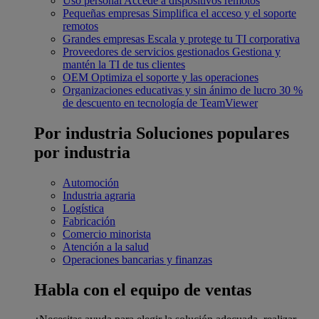
Uso personal
Accede a dispositivos remotos
Pequeñas empresas
Simplifica el acceso y el soporte
remotos
Grandes empresas
Escala y protege tu TI corporativa
Proveedores de servicios gestionados
Gestiona y
mantén la TI de tus clientes
OEM
Optimiza el soporte y las operaciones
Organizaciones educativas y sin ánimo de lucro
30 %
de descuento en tecnología de TeamViewer
Por industria
Soluciones populares
por industria
Automoción
Industria agraria
Logística
Fabricación
Comercio minorista
Atención a la salud
Operaciones bancarias y finanzas
Habla con el equipo de ventas