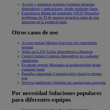
Acceso y asistencia remotos
Gestiona personas,
dispositivos y aplicaciones, desde cualquier lugar.
Experiencia digital del empleado (DEX)
Resuelve
problemas de TI de manera proactiva antes de que
impacten en la productividad.
Otros casos de uso
Acceso remoto
Mejora el acceso con conexiones
seguras
Wake-on-LAN
Activa dispositivos a distancia
Control remoto
Controla dispositivos en cualquier
plataforma
Escritorio remoto
Maximiza la productividad desde
cualquier lugar
Pantalla compartida
Comunicación visual en tiempo
real
Servicio inteligente
Optimiza las operaciones posventa
Por necesidad
Soluciones populares
para diferentes equipos