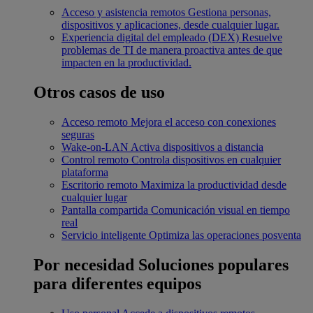
Acceso y asistencia remotos
Gestiona personas,
dispositivos y aplicaciones, desde cualquier lugar.
Experiencia digital del empleado (DEX)
Resuelve
problemas de TI de manera proactiva antes de que
impacten en la productividad.
Otros casos de uso
Acceso remoto
Mejora el acceso con conexiones
seguras
Wake-on-LAN
Activa dispositivos a distancia
Control remoto
Controla dispositivos en cualquier
plataforma
Escritorio remoto
Maximiza la productividad desde
cualquier lugar
Pantalla compartida
Comunicación visual en tiempo
real
Servicio inteligente
Optimiza las operaciones posventa
Por necesidad
Soluciones populares
para diferentes equipos