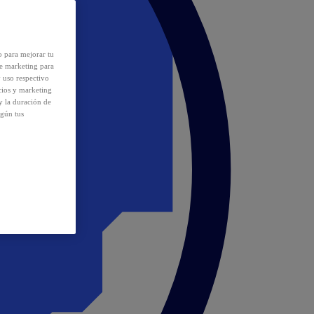
o para mejorar tu
de marketing para
y uso respectivo
cios y marketing
y la duración de
egún tus