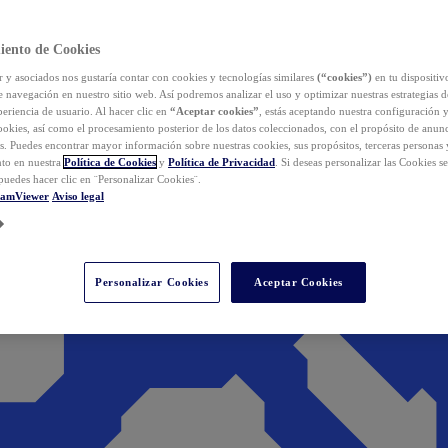
iento de Cookies
y asociados nos gustaría contar con cookies y tecnologías similares
(“cookies”)
en tu dispositiv
e navegación en nuestro sitio web. Así podremos analizar el uso y optimizar nuestras estrategias 
eriencia de usuario. Al hacer clic en
“Aceptar cookies”
, estás aceptando nuestra configuración 
cookies, así como el procesamiento posterior de los datos coleccionados, con el propósito de anun
s. Puedes encontrar mayor información sobre nuestras cookies, sus propósitos, terceras personas 
to en nuestra
Política de Cookies
y
Política de Privacidad
. Si deseas personalizar las Cookies s
puedes hacer clic en ¨Personalizar Cookies¨.
eamViewer
Aviso legal
Personalizar Cookies
Aceptar Cookies