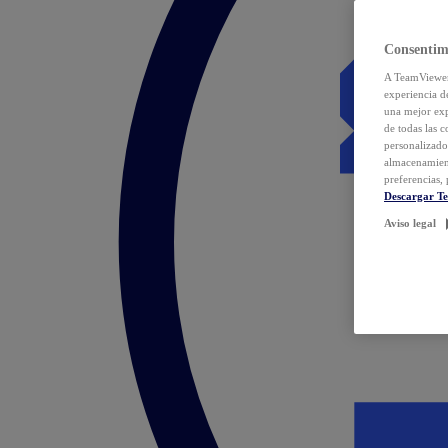
Consentim
A TeamViewer 
experiencia d
una mejor exp
de todas las 
personalizado
almacenamien
preferencias, 
Descargar T
Aviso legal