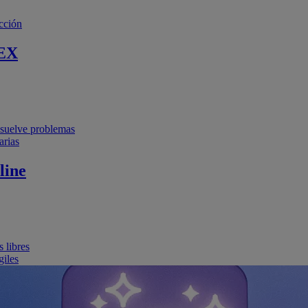
cción
EX
resuelve problemas
arias
line
 libres
giles