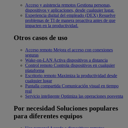
Acceso y asistencia remotos
Gestiona personas,
dispositivos y aplicaciones, desde cualquier lugar.
Experiencia digital del empleado (DEX)
Resuelve
problemas de TI de manera proactiva antes de que
impacten en la productividad.
Otros casos de uso
Acceso remoto
Mejora el acceso con conexiones
seguras
Wake-on-LAN
Activa dispositivos a distancia
Control remoto
Controla dispositivos en cualquier
plataforma
Escritorio remoto
Maximiza la productividad desde
cualquier lugar
Pantalla compartida
Comunicación visual en tiempo
real
Servicio inteligente
Optimiza las operaciones posventa
Por necesidad
Soluciones populares
para diferentes equipos