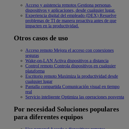
Acceso y asistencia remotos
Gestiona personas,
dispositivos y aplicaciones, desde cualquier lugar.
Experiencia digital del empleado (DEX)
Resuelve
problemas de TI de manera proactiva antes de que
impacten en la productividad.
Otros casos de uso
Acceso remoto
Mejora el acceso con conexiones
seguras
Wake-on-LAN
Activa dispositivos a distancia
Control remoto
Controla dispositivos en cualquier
plataforma
Escritorio remoto
Maximiza la productividad desde
cualquier lugar
Pantalla compartida
Comunicación visual en tiempo
real
Servicio inteligente
Optimiza las operaciones posventa
Por necesidad
Soluciones populares
para diferentes equipos