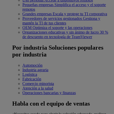
Uso personal
Accede a dispositivos remotos
Pequeñas empresas
Simplifica el acceso y el soporte
remotos
Grandes empresas
Escala y protege tu TI corporativa
Proveedores de servicios gestionados
Gestiona y
mantén la TI de tus clientes
OEM
Optimiza el soporte y las operaciones
Organizaciones educativas y sin ánimo de lucro
30 %
de descuento en tecnología de TeamViewer
Por industria
Soluciones populares
por industria
Automoción
Industria agraria
Logística
Fabricación
Comercio minorista
Atención a la salud
Operaciones bancarias y finanzas
Habla con el equipo de ventas