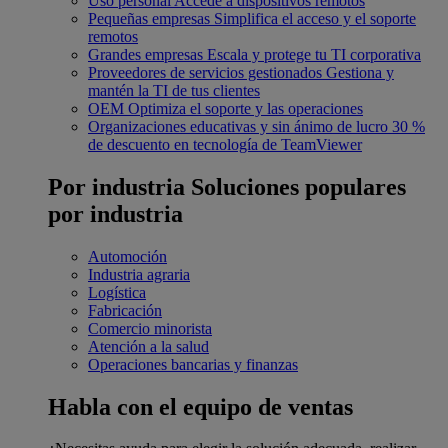
Uso personal
Accede a dispositivos remotos
Pequeñas empresas
Simplifica el acceso y el soporte
remotos
Grandes empresas
Escala y protege tu TI corporativa
Proveedores de servicios gestionados
Gestiona y
mantén la TI de tus clientes
OEM
Optimiza el soporte y las operaciones
Organizaciones educativas y sin ánimo de lucro
30 %
de descuento en tecnología de TeamViewer
Por industria
Soluciones populares
por industria
Automoción
Industria agraria
Logística
Fabricación
Comercio minorista
Atención a la salud
Operaciones bancarias y finanzas
Habla con el equipo de ventas