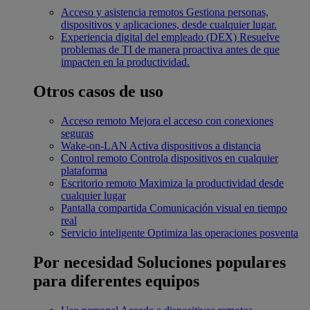
Acceso y asistencia remotos
Gestiona personas,
dispositivos y aplicaciones, desde cualquier lugar.
Experiencia digital del empleado (DEX)
Resuelve
problemas de TI de manera proactiva antes de que
impacten en la productividad.
Otros casos de uso
Acceso remoto
Mejora el acceso con conexiones
seguras
Wake-on-LAN
Activa dispositivos a distancia
Control remoto
Controla dispositivos en cualquier
plataforma
Escritorio remoto
Maximiza la productividad desde
cualquier lugar
Pantalla compartida
Comunicación visual en tiempo
real
Servicio inteligente
Optimiza las operaciones posventa
Por necesidad
Soluciones populares
para diferentes equipos