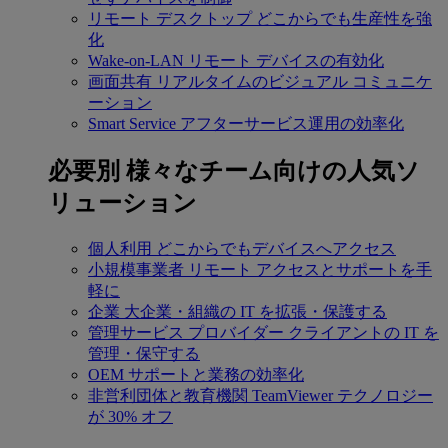
リモート デスクトップ
どこからでも生産性を強
化
Wake-on-LAN
リモート デバイスの有効化
画面共有
リアルタイムのビジュアル コミュニケ
ーション
Smart Service
アフターサービス運用の効率化
必要別
様々なチーム向けの人気ソ
リューション
個人利用
どこからでもデバイスへアクセス
小規模事業者
リモート アクセスとサポートを手
軽に
企業
大企業・組織の IT を拡張・保護する
管理サービス プロバイダー
クライアントの IT を
管理・保守する
OEM
サポートと業務の効率化
非営利団体と教育機関
TeamViewer テクノロジー
が 30% オフ