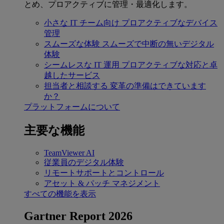
とめ、プロアクティブに管理・最適化します。
小さな IT チーム向け
プロアクティブなデバイス
管理
スムーズな体験
スムーズで中断の無いデジタル
体験
シームレスな IT 運用
プロアクティブな対応と卓
越したサービス
担当者と相談する
変革の準備はできています
か？
プラットフォームについて
主要な機能
TeamViewer AI
従業員のデジタル体験
リモートサポートとコントロール
アセット & パッチ マネジメント
すべての機能を表示
Gartner Report 2026