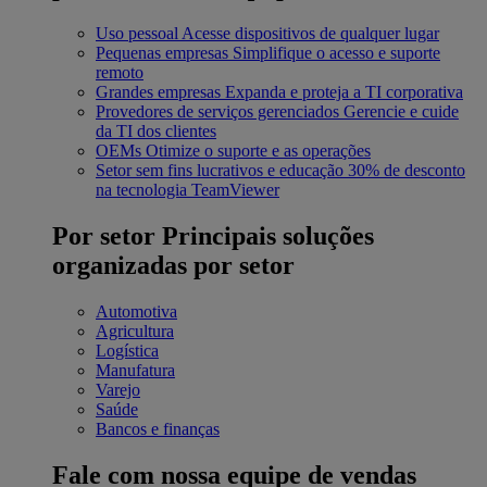
Uso pessoal
Acesse dispositivos de qualquer lugar
Pequenas empresas
Simplifique o acesso e suporte
remoto
Grandes empresas
Expanda e proteja a TI corporativa
Provedores de serviços gerenciados
Gerencie e cuide
da TI dos clientes
OEMs
Otimize o suporte e as operações
Setor sem fins lucrativos e educação
30% de desconto
na tecnologia TeamViewer
Por setor
Principais soluções
organizadas por setor
Automotiva
Agricultura
Logística
Manufatura
Varejo
Saúde
Bancos e finanças
Fale com nossa equipe de vendas