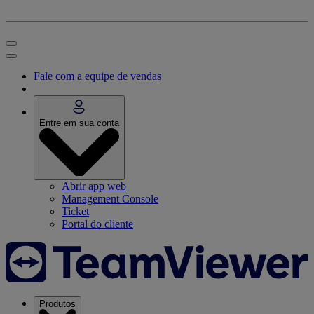
Fale com a equipe de vendas
Entre em sua conta
Abrir app web
Management Console
Ticket
Portal do cliente
Produtos