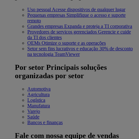
Uso pessoal
Acesse dispositivos de qualquer lugar
Pequenas empresas
Simplifique o acesso e suporte
remoto
Grandes empresas
Expanda e proteja a TI corporativa
Provedores de serviços gerenciados
Gerencie e cuide
da TI dos clientes
OEMs
Otimize o suporte e as operações
Setor sem fins lucrativos e educação
30% de desconto
na tecnologia TeamViewer
Por setor
Principais soluções
organizadas por setor
Automotiva
Agricultura
Logística
Manufatura
Varejo
Saúde
Bancos e finanças
Fale com nossa equipe de vendas