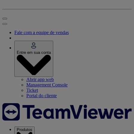
Fale com a equipe de vendas
Entre em sua conta
Abrir app web
Management Console
Ticket
Portal do cliente
Produtos