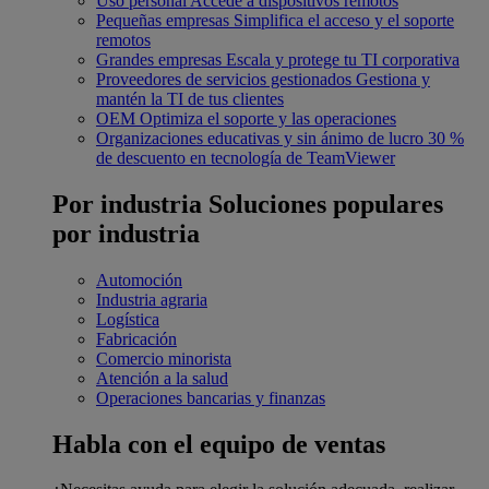
Uso personal
Accede a dispositivos remotos
Pequeñas empresas
Simplifica el acceso y el soporte
remotos
Grandes empresas
Escala y protege tu TI corporativa
Proveedores de servicios gestionados
Gestiona y
mantén la TI de tus clientes
OEM
Optimiza el soporte y las operaciones
Organizaciones educativas y sin ánimo de lucro
30 %
de descuento en tecnología de TeamViewer
Por industria
Soluciones populares
por industria
Automoción
Industria agraria
Logística
Fabricación
Comercio minorista
Atención a la salud
Operaciones bancarias y finanzas
Habla con el equipo de ventas