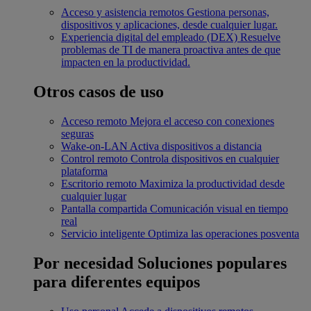
Acceso y asistencia remotos
Gestiona personas,
dispositivos y aplicaciones, desde cualquier lugar.
Experiencia digital del empleado (DEX)
Resuelve
problemas de TI de manera proactiva antes de que
impacten en la productividad.
Otros casos de uso
Acceso remoto
Mejora el acceso con conexiones
seguras
Wake-on-LAN
Activa dispositivos a distancia
Control remoto
Controla dispositivos en cualquier
plataforma
Escritorio remoto
Maximiza la productividad desde
cualquier lugar
Pantalla compartida
Comunicación visual en tiempo
real
Servicio inteligente
Optimiza las operaciones posventa
Por necesidad
Soluciones populares
para diferentes equipos