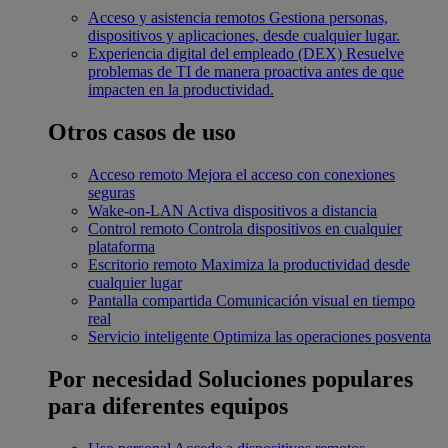
Acceso y asistencia remotos
Gestiona personas,
dispositivos y aplicaciones, desde cualquier lugar.
Experiencia digital del empleado (DEX)
Resuelve
problemas de TI de manera proactiva antes de que
impacten en la productividad.
Otros casos de uso
Acceso remoto
Mejora el acceso con conexiones
seguras
Wake-on-LAN
Activa dispositivos a distancia
Control remoto
Controla dispositivos en cualquier
plataforma
Escritorio remoto
Maximiza la productividad desde
cualquier lugar
Pantalla compartida
Comunicación visual en tiempo
real
Servicio inteligente
Optimiza las operaciones posventa
Por necesidad
Soluciones populares
para diferentes equipos