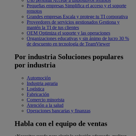
Uso personal
Accede a dispositivos remotos
Pequeñas empresas
Simplifica el acceso y el soporte
remotos
Grandes empresas
Escala y protege tu TI corporativa
Proveedores de servicios gestionados
Gestiona y
mantén la TI de tus clientes
OEM
Optimiza el soporte y las operaciones
Organizaciones educativas y sin ánimo de lucro
30 %
de descuento en tecnología de TeamViewer
Por industria
Soluciones populares
por industria
Automoción
Industria agraria
Logística
Fabricación
Comercio minorista
Atención a la salud
Operaciones bancarias y finanzas
Habla con el equipo de ventas