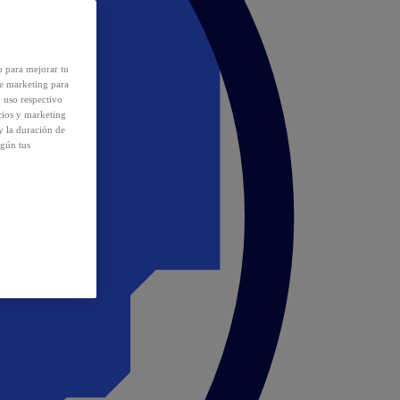
o para mejorar tu
de marketing para
y uso respectivo
cios y marketing
y la duración de
egún tus