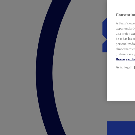
Consentim
A TeamViewer 
experiencia d
una mejor exp
de todas las 
personalizado
almacenamien
preferencias, 
Descargar T
Aviso legal