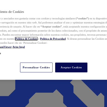
iento de Cookies
y asociados nos gustaría contar con cookies y tecnologías similares
(“cookies”)
en tu dispositiv
e navegación en nuestro sitio web. Así podremos analizar el uso y optimizar nuestras estrategias 
eriencia de usuario. Al hacer clic en
“Aceptar cookies”
, estás aceptando nuestra configuración 
cookies, así como el procesamiento posterior de los datos coleccionados, con el propósito de anun
s. Puedes encontrar mayor información sobre nuestras cookies, sus propósitos, terceras personas 
to en nuestra
Política de Cookies
y
Política de Privacidad
. Si deseas personalizar las Cookies s
puedes hacer clic en ¨Personalizar Cookies¨.
eamViewer
Aviso legal
Personalizar Cookies
Aceptar Cookies