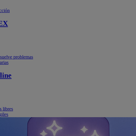
cción
EX
resuelve problemas
arias
line
 libres
giles