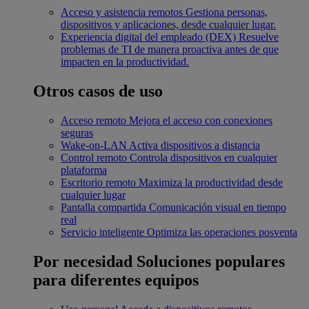
Acceso y asistencia remotos
Gestiona personas,
dispositivos y aplicaciones, desde cualquier lugar.
Experiencia digital del empleado (DEX)
Resuelve
problemas de TI de manera proactiva antes de que
impacten en la productividad.
Otros casos de uso
Acceso remoto
Mejora el acceso con conexiones
seguras
Wake-on-LAN
Activa dispositivos a distancia
Control remoto
Controla dispositivos en cualquier
plataforma
Escritorio remoto
Maximiza la productividad desde
cualquier lugar
Pantalla compartida
Comunicación visual en tiempo
real
Servicio inteligente
Optimiza las operaciones posventa
Por necesidad
Soluciones populares
para diferentes equipos