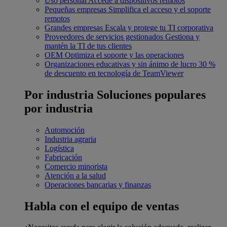
Uso personal
Accede a dispositivos remotos
Pequeñas empresas
Simplifica el acceso y el soporte
remotos
Grandes empresas
Escala y protege tu TI corporativa
Proveedores de servicios gestionados
Gestiona y
mantén la TI de tus clientes
OEM
Optimiza el soporte y las operaciones
Organizaciones educativas y sin ánimo de lucro
30 %
de descuento en tecnología de TeamViewer
Por industria
Soluciones populares
por industria
Automoción
Industria agraria
Logística
Fabricación
Comercio minorista
Atención a la salud
Operaciones bancarias y finanzas
Habla con el equipo de ventas