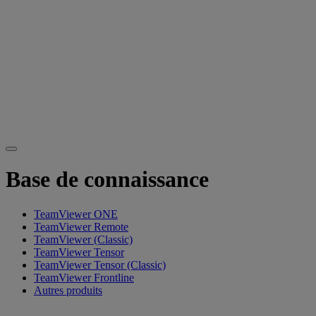
Base de connaissance
TeamViewer ONE
TeamViewer Remote
TeamViewer (Classic)
TeamViewer Tensor
TeamViewer Tensor (Classic)
TeamViewer Frontline
Autres produits