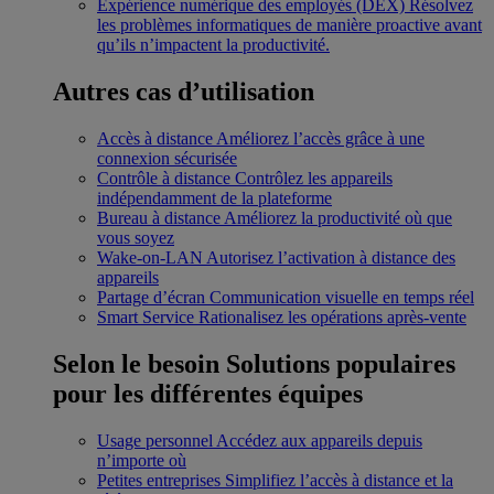
Expérience numérique des employés (DEX)
Résolvez
les problèmes informatiques de manière proactive avant
qu’ils n’impactent la productivité.
Autres cas d’utilisation
Accès à distance
Améliorez l’accès grâce à une
connexion sécurisée
Contrôle à distance
Contrôlez les appareils
indépendamment de la plateforme
Bureau à distance
Améliorez la productivité où que
vous soyez
Wake-on-LAN
Autorisez l’activation à distance des
appareils
Partage d’écran
Communication visuelle en temps réel
Smart Service
Rationalisez les opérations après-vente
Selon le besoin
Solutions populaires
pour les différentes équipes
Usage personnel
Accédez aux appareils depuis
n’importe où
Petites entreprises
Simplifiez l’accès à distance et la