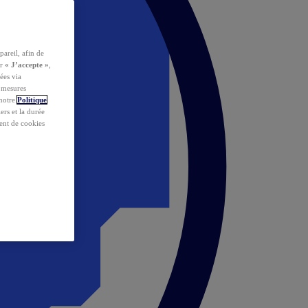
pareil, afin de
ur
« J’accepte »
,
ées via
s mesures
 notre
Politique
iers et la durée
ent de cookies