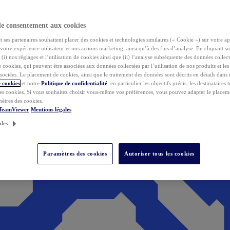
de consentement aux cookies
ses partenaires souhaitent placer des cookies et technologies similaires (« Cookie ») sur votre ap
votre expérience utilisateur et nos actions marketing, ainsi qu’à des fins d’analyse. En cliquant s
(i) nos réglages et l’utilisation de cookies ainsi que (ii) l’analyse subséquente des données collect
de cookies, qui peuvent être associées aux données collectées par l’utilisation de nos produits et le
sociées. Le placement de cookies, ainsi que le traitement des données sont décrits en détails dans
 cookies
et notre
Politique de confidentialité
, en particulier les objectifs précis, les destinataires t
es cookies. Si vous souhaitez choisir vous-même vos préférences, vous pouvez adapter le placem
mètres des cookies.
 TeamViewer
Mentions légales
ales
Paramètres des cookies
Autoriser tous les cookies