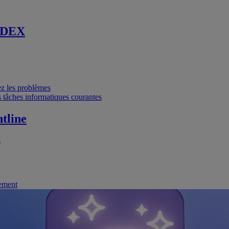
 DEX
vez les problèmes
 tâches informatiques courantes
tline
.
nement