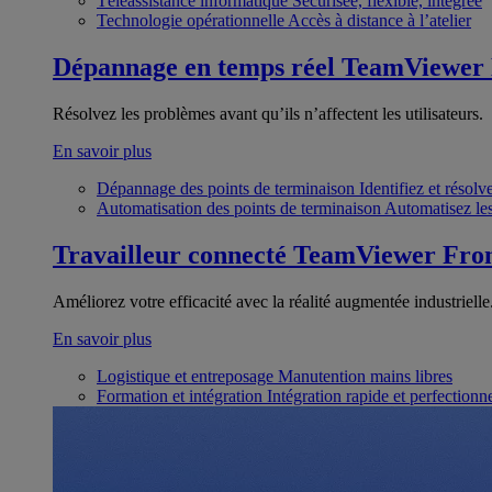
Téléassistance informatique
Sécurisée, flexible, intégrée
Technologie opérationnelle
Accès à distance à l’atelier
Dépannage en temps réel
TeamViewer
Résolvez les problèmes avant qu’ils n’affectent les utilisateurs.
En savoir plus
Dépannage des points de terminaison
Identifiez et résol
Automatisation des points de terminaison
Automatisez les
Travailleur connecté
TeamViewer Fron
Améliorez votre efficacité avec la réalité augmentée industrielle
En savoir plus
Logistique et entreposage
Manutention mains libres
Formation et intégration
Intégration rapide et perfection