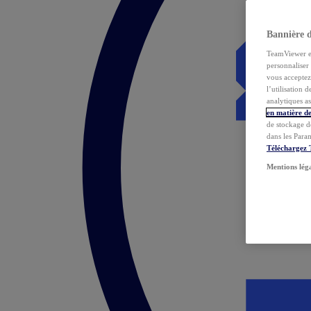
Bannière 
TeamViewer et 
personnaliser 
vous acceptez 
l’utilisation 
analytiques as
en matière de
de stockage d
dans les Para
Téléchargez
Mentions lég