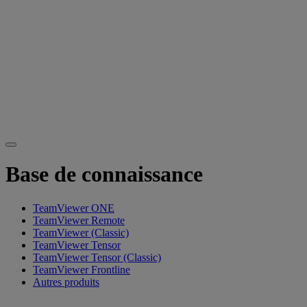
Base de connaissance
TeamViewer ONE
TeamViewer Remote
TeamViewer (Classic)
TeamViewer Tensor
TeamViewer Tensor (Classic)
TeamViewer Frontline
Autres produits