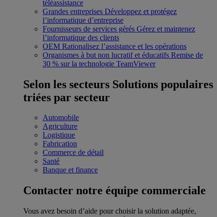
téléassistance
Grandes entreprises
Développez et protégez
l’informatique d’entreprise
Fournisseurs de services gérés
Gérez et maintenez
l’informatique des clients
OEM
Rationalisez l’assistance et les opérations
Organismes à but non lucratif et éducatifs
Remise de
30 % sur la technologie TeamViewer
Selon les secteurs
Solutions populaires
triées par secteur
Automobile
Agriculture
Logistique
Fabrication
Commerce de détail
Santé
Banque et finance
Contacter notre équipe commerciale
Vous avez besoin d’aide pour choisir la solution adaptée,