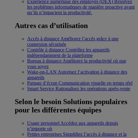
Expérience numérique des employés (DEX)
Résolvez
les problèmes informatiques de manière proactive avant
qu’ils n’impactent la productivité.
Autres cas d’utilisation
Accès à distance
Améliorez l’accès grâce à une
connexion sécurisée
Contrôle à distance
Contrôlez les appareils
indépendamment de la plateforme
Bureau à distance
Améliorez la productivité où que
vous soyez
Wake-on-LAN
Autorisez l’activation à distance des
appareils
Partage d’écran
Communication visuelle en temps réel
Smart Service
Rationalisez les opérations après-vente
Selon le besoin
Solutions populaires
pour les différentes équipes
Usage personnel
Accédez aux appareils depuis
n’importe où
Petites entreprises
Simplifiez l’accès à distance et la