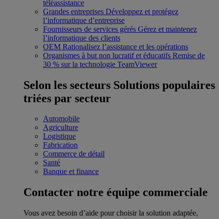
téléassistance
Grandes entreprises
Développez et protégez
l’informatique d’entreprise
Fournisseurs de services gérés
Gérez et maintenez
l’informatique des clients
OEM
Rationalisez l’assistance et les opérations
Organismes à but non lucratif et éducatifs
Remise de
30 % sur la technologie TeamViewer
Selon les secteurs
Solutions populaires
triées par secteur
Automobile
Agriculture
Logistique
Fabrication
Commerce de détail
Santé
Banque et finance
Contacter notre équipe commerciale
Vous avez besoin d’aide pour choisir la solution adaptée,