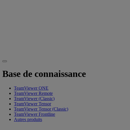
Base de connaissance
TeamViewer ONE
TeamViewer Remote
TeamViewer (Classic)
TeamViewer Tensor
TeamViewer Tensor (Classic)
TeamViewer Frontline
Autres produits