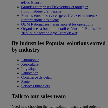
téléassistance
Grandes entreprises
Développez et protégez
l’informatique d’entreprise
Fournisseurs de services gérés
Gérez et maintenez
l’informatique des clients
OEM
Rationalisez l’assistance et les opérations
Organismes à but non lucratif et éducatifs
Remise de
30 % sur la technologie TeamViewer
By industries
Popular solutions sorted
by industry
Automobile
Agriculture
Logistique
Fabrication
Commerce de détail
Santé
Services financiers
Talk to our sales team
Need help choosing the right solution, placing and order, or