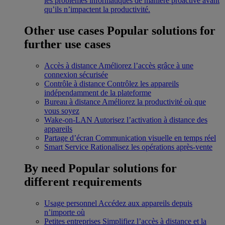
les problèmes informatiques de manière proactive avant
qu’ils n’impactent la productivité.
Other use cases
Popular solutions for
further use cases
Accès à distance
Améliorez l’accès grâce à une
connexion sécurisée
Contrôle à distance
Contrôlez les appareils
indépendamment de la plateforme
Bureau à distance
Améliorez la productivité où que
vous soyez
Wake-on-LAN
Autorisez l’activation à distance des
appareils
Partage d’écran
Communication visuelle en temps réel
Smart Service
Rationalisez les opérations après-vente
By need
Popular solutions for
different requirements
Usage personnel
Accédez aux appareils depuis
n’importe où
Petites entreprises
Simplifiez l’accès à distance et la