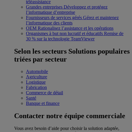
téléassistance
Grandes entreprises
Développez et protégez
l’informatique d’entreprise
Fournisseurs de services gérés
Gérez et maintenez
l’informatique des clients
OEM
Rationalisez l’assistance et les opérations
Organismes à but non lucratif et éducatifs
Remise de
30 % sur la technologie TeamViewer
Selon les secteurs
Solutions populaires
triées par secteur
Automobile
Agriculture
Logistique
Fabrication
Commerce de détail
Santé
Banque et finance
Contacter notre équipe commerciale
Vous avez besoin d’aide pour choisir la solution adaptée,