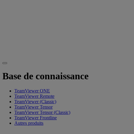
Base de connaissance
TeamViewer ONE
TeamViewer Remote
TeamViewer (Classic)
TeamViewer Tensor
TeamViewer Tensor (Classic)
TeamViewer Frontline
Autres produits