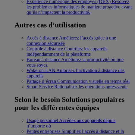
Expérience numérique des employés (DEX)
Résolvez
les problèmes informatiques de manière proactive avant
qu’ils n’impactent la productivité.
Autres cas d’utilisation
Accès à distance
Améliorez l’accès grâce à une
connexion sécurisée
Contrôle à distance
Contrôlez les appareils
indépendamment de la plateforme
Bureau à distance
Améliorez la productivité où que
vous soyez
Wake-on-LAN
Autorisez l’activation à distance des
appareils
Partage d’écran
Communication visuelle en temps réel
Smart Service
Rationalisez les opérations après-vente
Selon le besoin
Solutions populaires
pour les différentes équipes
Usage personnel
Accédez aux appareils depuis
n’importe où
Petites entreprises
Simplifiez l’accès à distance et la