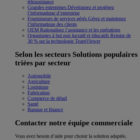
téléassistance
Grandes entreprises
Développez et protégez
l’informatique d’entreprise
Fournisseurs de services gérés
Gérez et maintenez
l’informatique des clients
OEM
Rationalisez l’assistance et les opérations
Organismes à but non lucratif et éducatifs
Remise de
30 % sur la technologie TeamViewer
Selon les secteurs
Solutions populaires
triées par secteur
Automobile
Agriculture
Logistique
Fabrication
Commerce de détail
Santé
Banque et finance
Contacter notre équipe commerciale
Vous avez besoin d’aide pour choisir la solution adaptée,