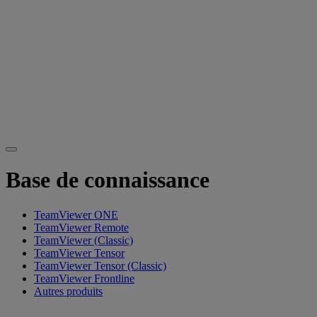
Base de connaissance
TeamViewer ONE
TeamViewer Remote
TeamViewer (Classic)
TeamViewer Tensor
TeamViewer Tensor (Classic)
TeamViewer Frontline
Autres produits