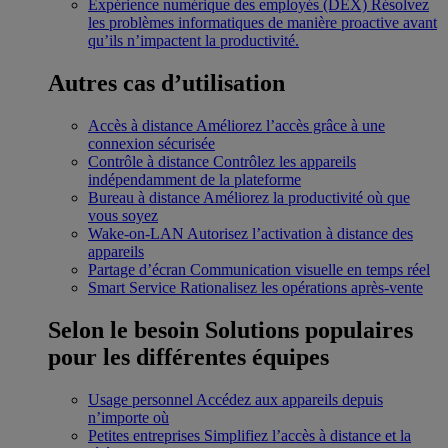
Expérience numérique des employés (DEX)
Résolvez
les problèmes informatiques de manière proactive avant
qu’ils n’impactent la productivité.
Autres cas d’utilisation
Accès à distance
Améliorez l’accès grâce à une
connexion sécurisée
Contrôle à distance
Contrôlez les appareils
indépendamment de la plateforme
Bureau à distance
Améliorez la productivité où que
vous soyez
Wake-on-LAN
Autorisez l’activation à distance des
appareils
Partage d’écran
Communication visuelle en temps réel
Smart Service
Rationalisez les opérations après-vente
Selon le besoin
Solutions populaires
pour les différentes équipes
Usage personnel
Accédez aux appareils depuis
n’importe où
Petites entreprises
Simplifiez l’accès à distance et la