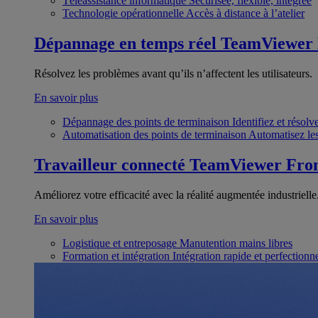
Téléassistance informatique
Sécurisée, flexible, intégrée
Technologie opérationnelle
Accès à distance à l’atelier
Dépannage en temps réel
TeamViewer
Résolvez les problèmes avant qu’ils n’affectent les utilisateurs.
En savoir plus
Dépannage des points de terminaison
Identifiez et résol
Automatisation des points de terminaison
Automatisez les
Travailleur connecté
TeamViewer Fron
Améliorez votre efficacité avec la réalité augmentée industrielle
En savoir plus
Logistique et entreposage
Manutention mains libres
Formation et intégration
Intégration rapide et perfection