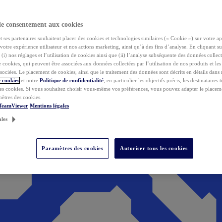
de consentement aux cookies
ses partenaires souhaitent placer des cookies et technologies similaires (« Cookie ») sur votre ap
votre expérience utilisateur et nos actions marketing, ainsi qu’à des fins d’analyse. En cliquant s
(i) nos réglages et l’utilisation de cookies ainsi que (ii) l’analyse subséquente des données collect
de cookies, qui peuvent être associées aux données collectées par l’utilisation de nos produits et le
sociées. Le placement de cookies, ainsi que le traitement des données sont décrits en détails dans
 cookies
et notre
Politique de confidentialité
, en particulier les objectifs précis, les destinataires t
es cookies. Si vous souhaitez choisir vous-même vos préférences, vous pouvez adapter le placem
mètres des cookies.
 TeamViewer
Mentions légales
ales
Paramètres des cookies
Autoriser tous les cookies