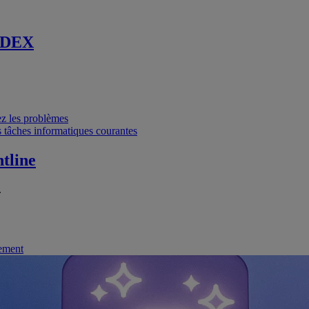
 DEX
vez les problèmes
 tâches informatiques courantes
tline
.
nement