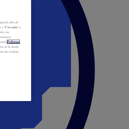
pareil, afin de
ur
« J’accepte »
,
ées via
s mesures
 notre
Politique
iers et la durée
ent de cookies