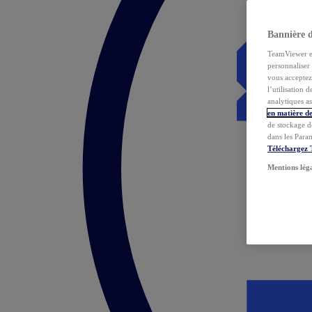
Bannière 
TeamViewer et 
personnaliser 
vous acceptez 
l’utilisation 
analytiques as
en matière de
de stockage d
dans les Para
Téléchargez
Mentions lég