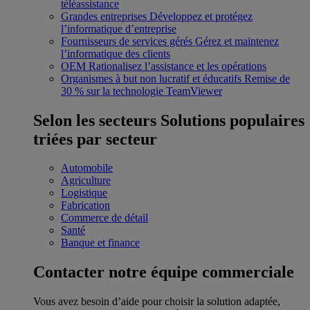
téléassistance
Grandes entreprises
Développez et protégez
l’informatique d’entreprise
Fournisseurs de services gérés
Gérez et maintenez
l’informatique des clients
OEM
Rationalisez l’assistance et les opérations
Organismes à but non lucratif et éducatifs
Remise de
30 % sur la technologie TeamViewer
Selon les secteurs
Solutions populaires
triées par secteur
Automobile
Agriculture
Logistique
Fabrication
Commerce de détail
Santé
Banque et finance
Contacter notre équipe commerciale
Vous avez besoin d’aide pour choisir la solution adaptée,