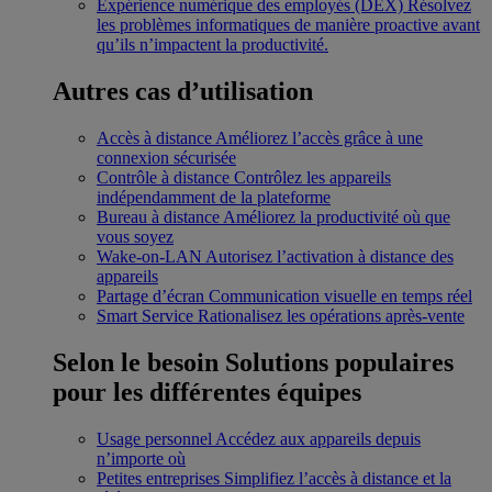
Expérience numérique des employés (DEX)
Résolvez
les problèmes informatiques de manière proactive avant
qu’ils n’impactent la productivité.
Autres cas d’utilisation
Accès à distance
Améliorez l’accès grâce à une
connexion sécurisée
Contrôle à distance
Contrôlez les appareils
indépendamment de la plateforme
Bureau à distance
Améliorez la productivité où que
vous soyez
Wake-on-LAN
Autorisez l’activation à distance des
appareils
Partage d’écran
Communication visuelle en temps réel
Smart Service
Rationalisez les opérations après-vente
Selon le besoin
Solutions populaires
pour les différentes équipes
Usage personnel
Accédez aux appareils depuis
n’importe où
Petites entreprises
Simplifiez l’accès à distance et la