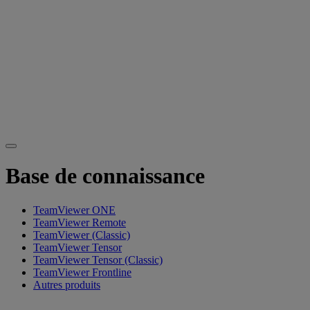
Base de connaissance
TeamViewer ONE
TeamViewer Remote
TeamViewer (Classic)
TeamViewer Tensor
TeamViewer Tensor (Classic)
TeamViewer Frontline
Autres produits