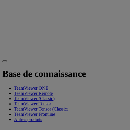
Base de connaissance
TeamViewer ONE
TeamViewer Remote
TeamViewer (Classic)
TeamViewer Tensor
TeamViewer Tensor (Classic)
TeamViewer Frontline
Autres produits