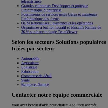
téléassistance
Grandes entreprises
Développez et protégez
l’informatique d’entreprise
Fournisseurs de services gérés
Gérez et maintenez
l’informatique des clients
OEM
Rationalisez l’assistance et les opérations
Organismes à but non lucratif et éducatifs
Remise de
30 % sur la technologie TeamViewer
Selon les secteurs
Solutions populaires
triées par secteur
Automobile
Agriculture
Logistique
Fabrication
Commerce de détail
Santé
Banque et finance
Contacter notre équipe commerciale
Vous avez besoin d’aide pour choisir la solution adaptée,