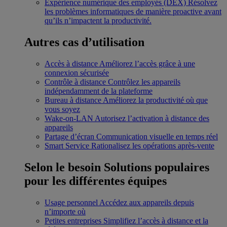
Expérience numérique des employés (DEX)
Résolvez
les problèmes informatiques de manière proactive avant
qu’ils n’impactent la productivité.
Autres cas d’utilisation
Accès à distance
Améliorez l’accès grâce à une
connexion sécurisée
Contrôle à distance
Contrôlez les appareils
indépendamment de la plateforme
Bureau à distance
Améliorez la productivité où que
vous soyez
Wake-on-LAN
Autorisez l’activation à distance des
appareils
Partage d’écran
Communication visuelle en temps réel
Smart Service
Rationalisez les opérations après-vente
Selon le besoin
Solutions populaires
pour les différentes équipes
Usage personnel
Accédez aux appareils depuis
n’importe où
Petites entreprises
Simplifiez l’accès à distance et la