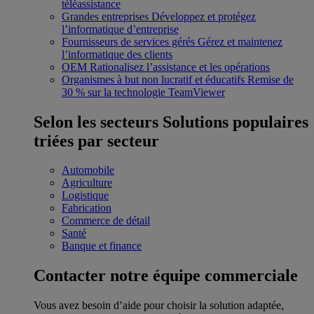
téléassistance
Grandes entreprises
Développez et protégez
l’informatique d’entreprise
Fournisseurs de services gérés
Gérez et maintenez
l’informatique des clients
OEM
Rationalisez l’assistance et les opérations
Organismes à but non lucratif et éducatifs
Remise de
30 % sur la technologie TeamViewer
Selon les secteurs
Solutions populaires
triées par secteur
Automobile
Agriculture
Logistique
Fabrication
Commerce de détail
Santé
Banque et finance
Contacter notre équipe commerciale
Vous avez besoin d’aide pour choisir la solution adaptée,