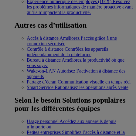
Expérience numérique des employés (DEX)
Résolvez
les problèmes informatiques de manière proactive avant
qu’ils n’impactent la productivité.
Autres cas d’utilisation
Accès à distance
Améliorez l’accès grâce à une
connexion sécurisée
Contrôle à distance
Contrôlez les appareils
indépendamment de la plateforme
Bureau à distance
Améliorez la productivité où que
vous soyez
Wake-on-LAN
Autorisez l’activation à distance des
appareils
Partage d’écran
Communication visuelle en temps réel
Smart Service
Rationalisez les opérations après-vente
Selon le besoin
Solutions populaires
pour les différentes équipes
Usage personnel
Accédez aux appareils depuis
n’importe où
Petites entreprises
Simplifiez l’accès à distance et la