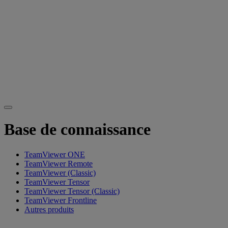
Base de connaissance
TeamViewer ONE
TeamViewer Remote
TeamViewer (Classic)
TeamViewer Tensor
TeamViewer Tensor (Classic)
TeamViewer Frontline
Autres produits