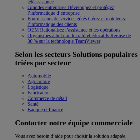
téléassistance
Grandes entreprises
Développez et protégez
l’informatique d’entreprise
Fournisseurs de services gérés
Gérez et maintenez
l’informatique des clients
OEM
Rationalisez l’assistance et les opérations
Organismes à but non lucratif et éducatifs
Remise de
30 % sur la technologie TeamViewer
Selon les secteurs
Solutions populaires
triées par secteur
Automobile
Agriculture
Logistique
Fabrication
Commerce de détail
Santé
Banque et finance
Contacter notre équipe commerciale
Vous avez besoin d’aide pour choisir la solution adaptée,