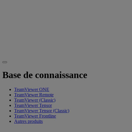
Base de connaissance
TeamViewer ONE
TeamViewer Remote
TeamViewer (Classic)
TeamViewer Tensor
TeamViewer Tensor (Classic)
TeamViewer Frontline
Autres produits