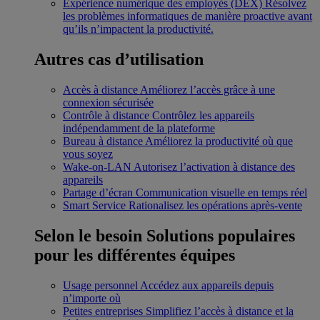
Expérience numérique des employés (DEX)
Résolvez
les problèmes informatiques de manière proactive avant
qu’ils n’impactent la productivité.
Autres cas d’utilisation
Accès à distance
Améliorez l’accès grâce à une
connexion sécurisée
Contrôle à distance
Contrôlez les appareils
indépendamment de la plateforme
Bureau à distance
Améliorez la productivité où que
vous soyez
Wake-on-LAN
Autorisez l’activation à distance des
appareils
Partage d’écran
Communication visuelle en temps réel
Smart Service
Rationalisez les opérations après-vente
Selon le besoin
Solutions populaires
pour les différentes équipes
Usage personnel
Accédez aux appareils depuis
n’importe où
Petites entreprises
Simplifiez l’accès à distance et la