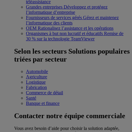
téléassistance
Grandes entreprises
Développez et protégez
l’informatique d’entreprise
Fournisseurs de services gérés
Gérez et maintenez
l’informatique des clients
OEM
Rationalisez l’assistance et les opérations
Organismes à but non lucratif et éducatifs
Remise de
30 % sur la technologie TeamViewer
Selon les secteurs
Solutions populaires
triées par secteur
Automobile
Agriculture
Logistique
Fabrication
Commerce de détail
Santé
Banque et finance
Contacter notre équipe commerciale
Vous avez besoin d’aide pour choisir la solution adaptée,