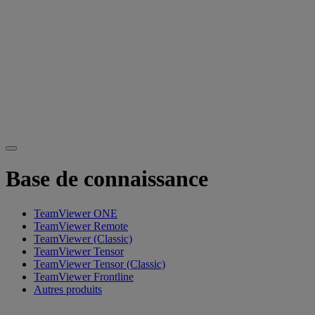
Base de connaissance
TeamViewer ONE
TeamViewer Remote
TeamViewer (Classic)
TeamViewer Tensor
TeamViewer Tensor (Classic)
TeamViewer Frontline
Autres produits