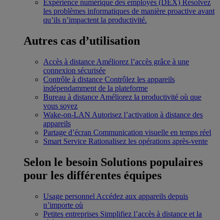
Expérience numérique des employés (DEX)
Résolvez
les problèmes informatiques de manière proactive avant
qu’ils n’impactent la productivité.
Autres cas d’utilisation
Accès à distance
Améliorez l’accès grâce à une
connexion sécurisée
Contrôle à distance
Contrôlez les appareils
indépendamment de la plateforme
Bureau à distance
Améliorez la productivité où que
vous soyez
Wake-on-LAN
Autorisez l’activation à distance des
appareils
Partage d’écran
Communication visuelle en temps réel
Smart Service
Rationalisez les opérations après-vente
Selon le besoin
Solutions populaires
pour les différentes équipes
Usage personnel
Accédez aux appareils depuis
n’importe où
Petites entreprises
Simplifiez l’accès à distance et la