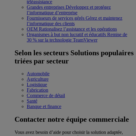
téléassistance
Grandes entreprises
Développez et protégez
l’informatique d’entreprise
Fournisseurs de services gérés
Gérez et maintenez
l’informatique des clients
OEM
Rationalisez l’assistance et les opérations
Organismes à but non lucratif et éducatifs
Remise de
30 % sur la technologie TeamViewer
Selon les secteurs
Solutions populaires
triées par secteur
Automobile
Agriculture
Logistique
Fabrication
Commerce de détail
Santé
Banque et finance
Contacter notre équipe commerciale
Vous avez besoin d’aide pour choisir la solution adaptée,