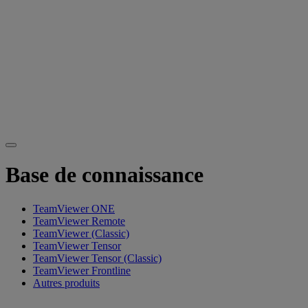
Base de connaissance
TeamViewer ONE
TeamViewer Remote
TeamViewer (Classic)
TeamViewer Tensor
TeamViewer Tensor (Classic)
TeamViewer Frontline
Autres produits