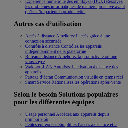
Expérience numérique des employés (DEX)
Résolvez
les problèmes informatiques de manière proactive avant
qu’ils n’impactent la productivité.
Autres cas d’utilisation
Accès à distance
Améliorez l’accès grâce à une
connexion sécurisée
Contrôle à distance
Contrôlez les appareils
indépendamment de la plateforme
Bureau à distance
Améliorez la productivité où que
vous soyez
Wake-on-LAN
Autorisez l’activation à distance des
appareils
Partage d’écran
Communication visuelle en temps réel
Smart Service
Rationalisez les opérations après-vente
Selon le besoin
Solutions populaires
pour les différentes équipes
Usage personnel
Accédez aux appareils depuis
n’importe où
Petites entreprises
Simplifiez l’accès à distance et la