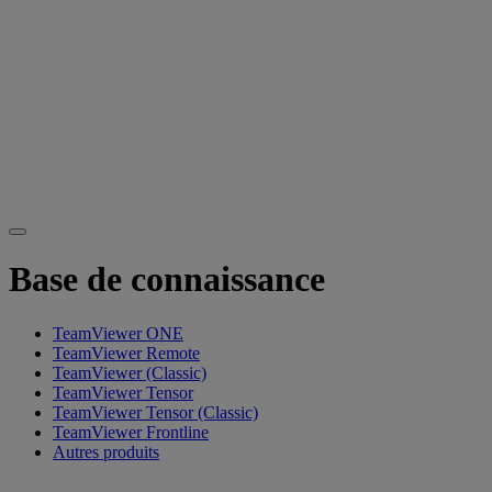
Base de connaissance
TeamViewer ONE
TeamViewer Remote
TeamViewer (Classic)
TeamViewer Tensor
TeamViewer Tensor (Classic)
TeamViewer Frontline
Autres produits