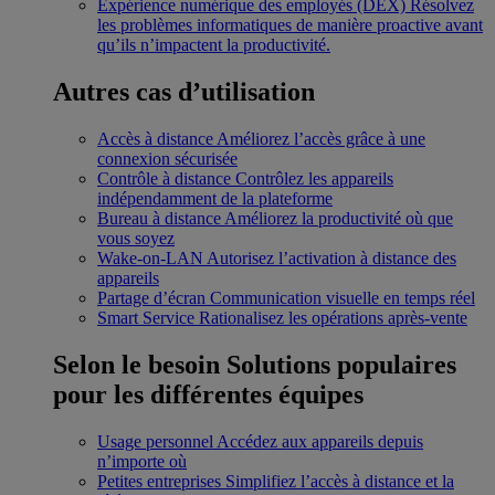
Expérience numérique des employés (DEX)
Résolvez
les problèmes informatiques de manière proactive avant
qu’ils n’impactent la productivité.
Autres cas d’utilisation
Accès à distance
Améliorez l’accès grâce à une
connexion sécurisée
Contrôle à distance
Contrôlez les appareils
indépendamment de la plateforme
Bureau à distance
Améliorez la productivité où que
vous soyez
Wake-on-LAN
Autorisez l’activation à distance des
appareils
Partage d’écran
Communication visuelle en temps réel
Smart Service
Rationalisez les opérations après-vente
Selon le besoin
Solutions populaires
pour les différentes équipes
Usage personnel
Accédez aux appareils depuis
n’importe où
Petites entreprises
Simplifiez l’accès à distance et la