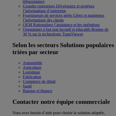
téléassistance
Grandes entreprises
Développez et protégez
l’informatique d’entreprise
Fournisseurs de services gérés
Gérez et maintenez
l’informatique des clients
OEM
Rationalisez l’assistance et les opérations
Organismes à but non lucratif et éducatifs
Remise de
30 % sur la technologie TeamViewer
Selon les secteurs
Solutions populaires
triées par secteur
Automobile
Agriculture
Logistique
Fabrication
Commerce de détail
Santé
Banque et finance
Contacter notre équipe commerciale
Vous avez besoin d’aide pour choisir la solution adaptée,