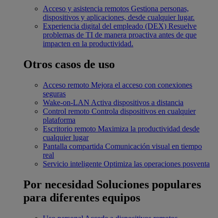
Acceso y asistencia remotos
Gestiona personas,
dispositivos y aplicaciones, desde cualquier lugar.
Experiencia digital del empleado (DEX)
Resuelve
problemas de TI de manera proactiva antes de que
impacten en la productividad.
Otros casos de uso
Acceso remoto
Mejora el acceso con conexiones
seguras
Wake-on-LAN
Activa dispositivos a distancia
Control remoto
Controla dispositivos en cualquier
plataforma
Escritorio remoto
Maximiza la productividad desde
cualquier lugar
Pantalla compartida
Comunicación visual en tiempo
real
Servicio inteligente
Optimiza las operaciones posventa
Por necesidad
Soluciones populares
para diferentes equipos