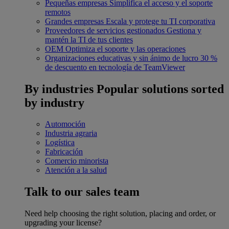
Pequeñas empresas
Simplifica el acceso y el soporte
remotos
Grandes empresas
Escala y protege tu TI corporativa
Proveedores de servicios gestionados
Gestiona y
mantén la TI de tus clientes
OEM
Optimiza el soporte y las operaciones
Organizaciones educativas y sin ánimo de lucro
30 %
de descuento en tecnología de TeamViewer
By industries
Popular solutions sorted
by industry
Automoción
Industria agraria
Logística
Fabricación
Comercio minorista
Atención a la salud
Talk to our sales team
Need help choosing the right solution, placing and order, or
upgrading your license?