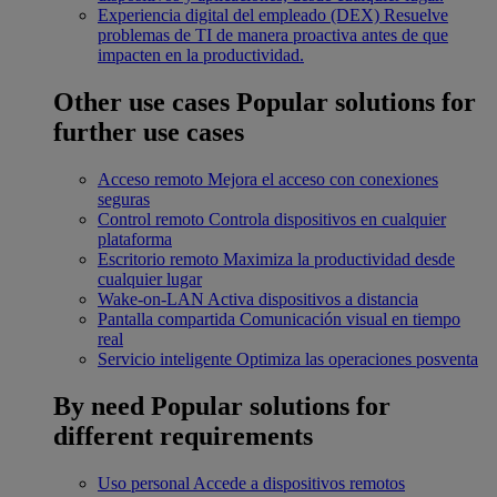
Experiencia digital del empleado (DEX)
Resuelve
problemas de TI de manera proactiva antes de que
impacten en la productividad.
Other use cases
Popular solutions for
further use cases
Acceso remoto
Mejora el acceso con conexiones
seguras
Control remoto
Controla dispositivos en cualquier
plataforma
Escritorio remoto
Maximiza la productividad desde
cualquier lugar
Wake-on-LAN
Activa dispositivos a distancia
Pantalla compartida
Comunicación visual en tiempo
real
Servicio inteligente
Optimiza las operaciones posventa
By need
Popular solutions for
different requirements
Uso personal
Accede a dispositivos remotos